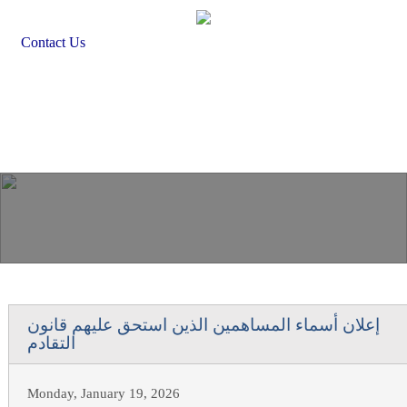
Skip to main content
Search form
Search
Contact Us
Home
About JNSL
Business Domains
Group of Companies
News
Investor Relations
إعلان أسماء المساهمين الذين استحق عليهم قانون
التقادم
Monday, January 19, 2026